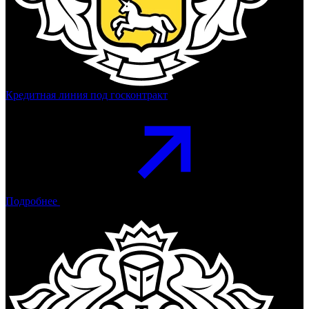
Кредитная линия под госконтракт
Подробнее
Тинькофф Банк