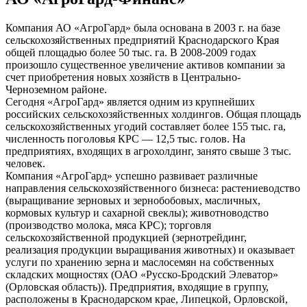
Компания АО «АгроГард» была основана в 2003 г. на базе
сельскохозяйственных предприятий Краснодарского Края
общей площадью более 50 тыс. га. В 2008-2009 годах
произошло существенное увеличение активов компании за
счет приобретения новых хозяйств в Центрально-
Черноземном районе.
Сегодня «АгроГард» является одним из крупнейших
российских сельскохозяйственных холдингов. Общая площадь
сельскохозяйственных угодий составляет более 155 тыс. га,
численность поголовья КРС — 12,5 тыс. голов. На
предприятиях, входящих в агрохолдинг, занято свыше 3 тыс.
человек.
Компания «АгроГард» успешно развивает различные
направления сельскохозяйственного бизнеса: растениеводство
(выращивание зерновых и зернобобовых, масличных,
кормовых культур и сахарной свеклы); животноводство
(производство молока, мяса КРС); торговля
сельскохозяйственной продукцией (зернотрейдинг,
реализация продукции выращивания животных) и оказывает
услуги по хранению зерна и маслосемян на собственных
складских мощностях (ОАО «Русско-Бродский Элеватор»
(Орловская область)). Предприятия, входящие в группу,
расположены в Краснодарском крае, Липецкой, Орловской,