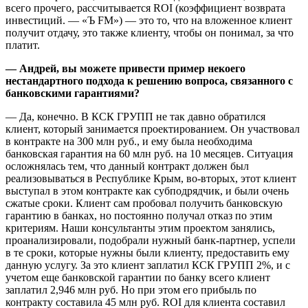
всего прочего, рассчитывается ROI (коэффициент возврата
инвестиций. — «Ъ FM») — это то, что на вложенное клиент
получит отдачу, это также клиенту, чтобы он понимал, за что
платит.
— Андрей, вы можете привести пример некоего
нестандартного подхода к решению вопроса, связанного с
банковскими гарантиями?
— Да, конечно. В КСК ГРУПП не так давно обратился
клиент, который занимается проектированием. Он участвовал
в контракте на 300 млн руб., и ему была необходима
банковская гарантия на 60 млн руб. на 10 месяцев. Ситуация
осложнялась тем, что данный контракт должен был
реализовываться в Республике Крым, во-вторых, этот клиент
выступал в этом контракте как субподрядчик, и были очень
сжатые сроки. Клиент сам пробовал получить банковскую
гарантию в банках, но постоянно получал отказ по этим
критериям. Наши консультанты этим проектом занялись,
проанализировали, подобрали нужный банк-партнер, успели
в те сроки, которые нужны были клиенту, предоставить ему
данную услугу. За это клиент заплатил КСК ГРУПП 2%, и с
учетом еще банковской гарантии по банку всего клиент
заплатил 2,946 млн руб. Но при этом его прибыль по
контракту составила 45 млн руб. ROI для клиента составил