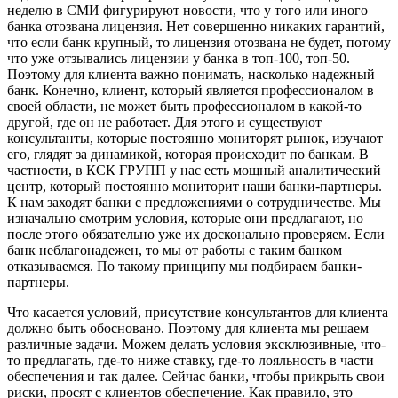
неделю в СМИ фигурируют новости, что у того или иного
банка отозвана лицензия. Нет совершенно никаких гарантий,
что если банк крупный, то лицензия отозвана не будет, потому
что уже отзывались лицензии у банка в топ-100, топ-50.
Поэтому для клиента важно понимать, насколько надежный
банк. Конечно, клиент, который является профессионалом в
своей области, не может быть профессионалом в какой-то
другой, где он не работает. Для этого и существуют
консультанты, которые постоянно мониторят рынок, изучают
его, глядят за динамикой, которая происходит по банкам. В
частности, в КСК ГРУПП у нас есть мощный аналитический
центр, который постоянно мониторит наши банки-партнеры.
К нам заходят банки с предложениями о сотрудничестве. Мы
изначально смотрим условия, которые они предлагают, но
после этого обязательно уже их досконально проверяем. Если
банк неблагонадежен, то мы от работы с таким банком
отказываемся. По такому принципу мы подбираем банки-
партнеры.
Что касается условий, присутствие консультантов для клиента
должно быть обосновано. Поэтому для клиента мы решаем
различные задачи. Можем делать условия эксклюзивные, что-
то предлагать, где-то ниже ставку, где-то лояльность в части
обеспечения и так далее. Сейчас банки, чтобы прикрыть свои
риски, просят с клиентов обеспечение. Как правило, это