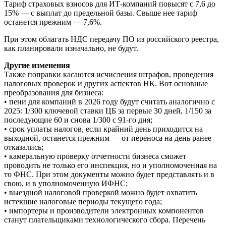
Тариф страховых взносов для ИТ-компаний повысят с 7,6 до
15% — с выплат до предельной базы. Свыше нее тариф
останется прежним — 7,6%.
При этом облагать НДС передачу ПО из российского реестра,
как планировали изначально, не будут.
Другие изменения
Также поправки касаются исчисления штрафов, проведения
налоговых проверок и других аспектов НК. Вот основные
преобразования для бизнеса:
• пени для компаний в 2026 году будут считать аналогично с
2025: 1/300 ключевой ставки ЦБ за первые 30 дней, 1/150 за
последующие 60 и снова 1/300 с 91-го дня;
• срок уплаты налогов, если крайний день приходится на
выходной, останется прежним — от переноса на день ранее
отказались;
• камеральную проверку отчетности бизнеса сможет
проводить не только его инспекция, но и уполномоченная на
то ФНС. При этом документы можно будет представлять и в
свою, и в уполномоченную ИФНС;
• выездной налоговой проверкой можно будет охватить
истекшие налоговые периоды текущего года;
• импортеры и производители электронных компонентов
станут плательщиками технологического сбора. Перечень