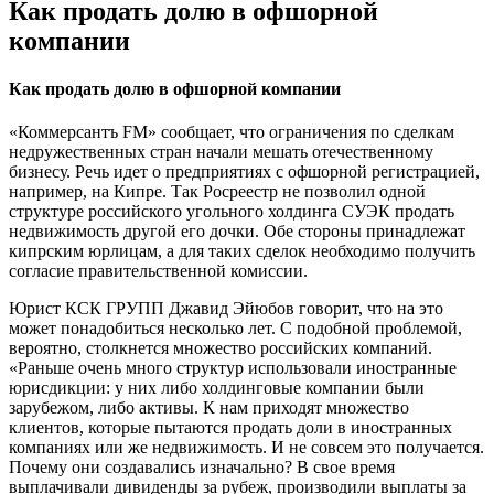
Как продать долю в офшорной
компании
Как продать долю в офшорной компании
«Коммерсантъ FM» сообщает, что ограничения по сделкам
недружественных стран начали мешать отечественному
бизнесу. Речь идет о предприятиях с офшорной регистрацией,
например, на Кипре. Так Росреестр не позволил одной
структуре российского угольного холдинга СУЭК продать
недвижимость другой его дочки. Обе стороны принадлежат
кипрским юрлицам, а для таких сделок необходимо получить
согласие правительственной комиссии.
Юрист КСК ГРУПП Джавид Эйюбов говорит, что на это
может понадобиться несколько лет. С подобной проблемой,
вероятно, столкнется множество российских компаний.
«Раньше очень много структур использовали иностранные
юрисдикции: у них либо холдинговые компании были
зарубежом, либо активы. К нам приходят множество
клиентов, которые пытаются продать доли в иностранных
компаниях или же недвижимость. И не совсем это получается.
Почему они создавались изначально? В свое время
выплачивали дивиденды за рубеж, производили выплаты за