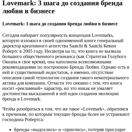
Lovemark: 3 шага до создания бренда
любви в бизнесе
Lovemark: 3 шага до создания бренда любви в бизнесе
Сегодня набирает популярность концепция Lovemarks,
которую изложил в своей одноименной книге генеральный
директор креативного агентства Saatchi & Saatchi Кевин
Робертс в 2005 году. Несмотря на то, что книга не вызвала
большого общественного резонанса (как Стратегия Голубого
Океана в свое время), она наполнена всевозможными
рекомендациями по построению Бренда Любви. Однако есть в
ней и существенный недостаток, а именно, отсутствие
описания самой технологии создания такого нематериального
актива для компании. Отчасти это связано с тем, что книга
носит «рекламный» характер, но это никак не умаляет
достоинства высказанной в ней идеи создания эволюции
бренда в Lovemark.
Чтобы разобраться в том, что же такое «Lovemark», обратимся
к причинам, по которым текущие бренды более не устраивают
господина Робертса:
Бренды «выдохлись» и «приелись», потеряв присущие