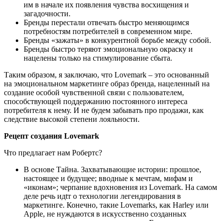
им в начале их появления чувства восхищения и
загадочности.
Бренды перестали отвечать быстро меняющимся
потребностям потребителей в современном мире.
Бренды «зажаты» в конкурентной борьбе между собой.
Бренды быстро теряют эмоциональную окраску и
нацелены только на стимулирование сбыта.
Таким образом, я заключаю, что Lovemark – это основанный
на эмоциональном маркетинге образ бренда, нацеленный на
создание особой чувственной связи с пользователем,
способствующей поддержанию постоянного интереса
потребителя к нему. И не будем забывать про продажи, как
следствие высокой степени лояльности.
Рецепт создания Lovemark
Что предлагает нам Робертс?
В основе Тайна. Захватывающие истории: прошлое,
настоящее и будущее; вводные к мечтам, мифам и
«иконам»; черпание вдохновения из Lovemark. На самом
деле речь идtт о технологии легендирования в
маркетинге. Конечно, такие Lovemarks, как Harley или
Apple, не нуждаются в искусственно созданных