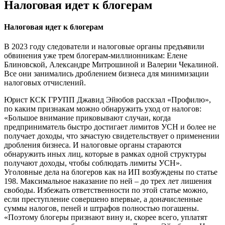
Налоговая идет к блогерам
Налоговая идет к блогерам
В 2023 году следователи и налоговые органы предъявили
обвинения уже трем блогерам-миллионникам: Елене
Блиновской, Александре Митрошиной и Валерии Чекалиной.
Все они занимались дроблением бизнеса для минимизации
налоговых отчислений.
Юрист КСК ГРУПП Джавид Эйюбов расскзал «Профилю»,
по каким признакам можно обнаружить уход от налогов:
«Большое внимание приковывают случаи, когда
предприниматель быстро достигает лимитов УСН и более не
получает доходы, что зачастую свидетельствует о применении
дробления бизнеса. И налоговые органы стараются
обнаружить иных лиц, которые в рамках одной структуры
получают доходы, чтобы соблюдать лимиты УСН».
Уголовные дела на блогеров как на ИП возбуждены по статье
198. Максимальное наказание по ней – до трех лет лишения
свободы. Избежать ответственности по этой статье можно,
если преступление совершено впервые, а доначисленные
суммы налогов, пеней и штрафов полностью погашены.
«Поэтому блогеры признают вину и, скорее всего, уплатят