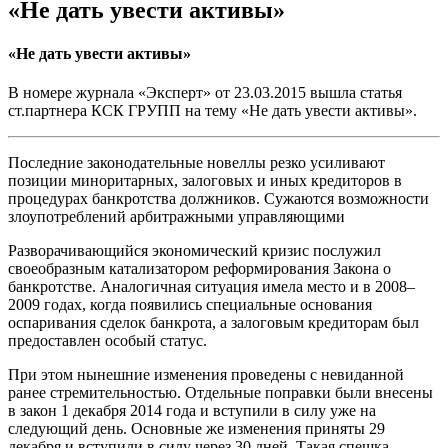
«Не дать увести активы»
«Не дать увести активы»
В номере журнала «Эксперт» от 23.03.2015 вышла статья
ст.партнера КСК ГРУПП на тему «Не дать увести активы».
Последние законодательные новеллы резко усиливают
позиции миноритарных, залоговых и иных кредиторов в
процедурах банкротства должников. Сужаются возможности
злоупотреблений арбитражными управляющими
Разворачивающийся экономический кризис послужил
своеобразным катализатором реформирования Закона о
банкротстве. Аналогичная ситуация имела место и в 2008–
2009 годах, когда появились специальные основания
оспаривания сделок банкрота, а залоговым кредиторам был
предоставлен особый статус.
При этом нынешние изменения проведены с невиданной
ранее стремительностью. Отдельные поправки были внесены
в закон 1 декабря 2014 года и вступили в силу уже на
следующий день. Основные же изменения приняты 29
декабря и вступили в силу через 30 дней. Такая спешка