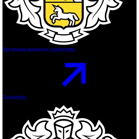
Кредитная линия под госконтракт
Подробнее
Тинькофф Банк