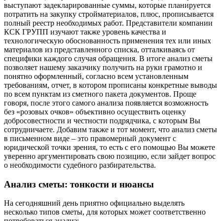
выступают задекларированные суммы, которые планируется
потратить на закупку стройматериалов, плюс, прописывается
полный реестр необходимых работ. Представители компании
КСК ГРУПП изучают также уровень качества и
технологическую обоснованность применения тех или иных
материалов из представленного списка, отталкиваясь от
специфики каждого случая обращения. В итоге анализ сметы
позволяет нашему заказчику получить на руки грамотно и
понятно оформленный, согласно всем установленным
требованиям, отчет, в котором прописаны конкретные выводы
по всем пунктам из сметного пакета документов. Проще
говоря, после этого самого анализа появляется возможность
без «розовых очков» объективно осуществить оценку
добросовестности и честности подрядчика, с которым Вы
сотрудничаете. Добавим также и тот момент, что анализ сметы
в письменном виде – это правомерный документ с
юридической точки зрения, то есть с его помощью Вы можете
уверенно аргументировать свою позицию, если зайдет вопрос
о необходимости судебного разбирательства.
Анализ сметы: тонкости и нюансы
На сегодняшний день приятно официально выделять
несколько типов сметы, для которых может соответственно
потребоваться анализ: