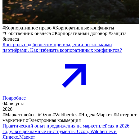
#Корпоративное право
#Корпоративные конфликты
#Собственник бизнеса
#Корпоративный договор
#Защита
бизнеса
Контроль над бизнесом при владении несколькими
партнёрами. Как избежать корпоративных конфликтов?
Подробнее
04
августа
2026
#Маркетплейсы
#Ozon
#Wildberries
#ЯндексМаркет
#Интернет
маркетинг
#Электронная коммерция
Практический опыт продвижения на маркетплейсах в 2026
году: все рекламные инструменты Ozon, Wildberries и
Яндекс.Маркет