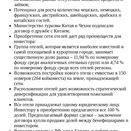
займов;
Потенциал для роста количества чешских, немецких,
французских, австрийских, швейцарских, арабских и
китайских гостей.
Министерство туризма Китая и Чехия подписали
договор о дружбе с Китаем;
Приобретение сети отелей дает ряд преимуществ для
инвестора:
Группа отелей, которая является наиболее известной и
самой посещаемой в курортном городе, занимает
существенную долю рынка – 11,94 % по номерному
фонду среди аналогичных отельных групп или 4,74 %
по номерному фонду среди всех отелей региона.
Возможность постройки нового отеля с емкостью в 150
номеров (264 койкоместа) на земле, принадлежащей
сети.
Расположение отелей дает возможность стратегической
диверсификации для удовлетворения пожеланий
клиентов.
Все отели принадлежат одному юридическому лицу.
Инвестору к приобретению предлагаются все 100 %
долей. Предполагаемый формат сделки – заключение
договора купли-продажи долей между бенефициарами и
инвестором.
Варианты оплаты в РФ или в Европе, в рублях или