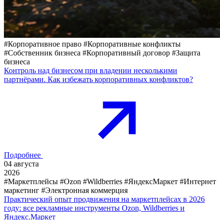
#Корпоративное право
#Корпоративные конфликты
#Собственник бизнеса
#Корпоративный договор
#Защита
бизнеса
Контроль над бизнесом при владении несколькими
партнёрами. Как избежать корпоративных конфликтов?
Подробнее
04
августа
2026
#Маркетплейсы
#Ozon
#Wildberries
#ЯндексМаркет
#Интернет
маркетинг
#Электронная коммерция
Практический опыт продвижения на маркетплейсах в 2026
году: все рекламные инструменты Ozon, Wildberries и
Яндекс.Маркет