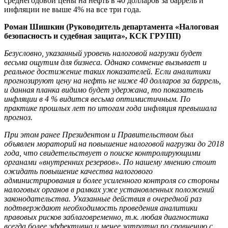
среднегодовой цены на нефть в 40 долларов за баррель и
инфляции не выше 4% на все три года.
Роман Шишкин (Руководитель департамента «Налоговая
безопасность и судебная защита», КСК ГРУПП)
Безусловно, указанный уровень налоговой нагрузки будет
весьма ощутим для бизнеса. Однако сомнение вызывает и
реальное достижение таких показателей. Если аналитики
прогнозируют цену на нефть не ниже 40 долларов за баррель,
и данная планка видимо будет удержана, то показатель
инфляции в 4 % видится весьма оптимистичным. По
практике прошлых лет по итогам года инфляция превышала
прогноз.
При этом ранее Президентом и Правительством был
объявлен мораторий на повышение налоговой нагрузки до 2018
года, что свидетельствует о поиске контролирующими
органами «внутренних резервов». По нашему мнению стоит
ожидать повышение качества налогового
администрирования и более усиленного контроля со стороны
налоговых органов в рамках уже установленных положений
законодательства. Указанные действия в очередной раз
подтверждают необходимость проведения аналитики
правовых рисков заблаговременно, т.к. любая диагностика
всегда более эффективна и менее затратна по сравнению с