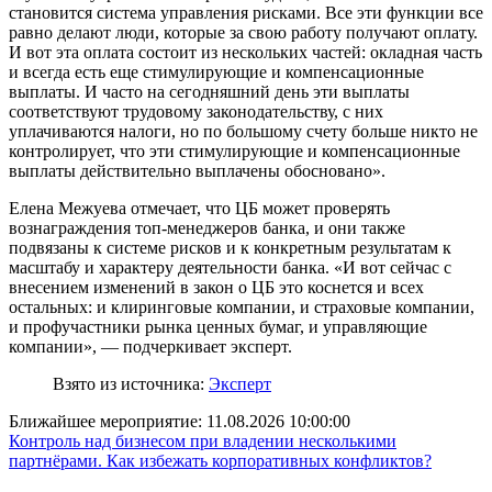
становится система управления рисками. Все эти функции все
равно делают люди, которые за свою работу получают оплату.
И вот эта оплата состоит из нескольких частей: окладная часть
и всегда есть еще стимулирующие и компенсационные
выплаты. И часто на сегодняшний день эти выплаты
соответствуют трудовому законодательству, с них
уплачиваются налоги, но по большому счету больше никто не
контролирует, что эти стимулирующие и компенсационные
выплаты действительно выплачены обосновано».
Елена Межуева отмечает, что ЦБ может проверять
вознаграждения топ-менеджеров банка, и они также
подвязаны к системе рисков и к конкретным результатам к
масштабу и характеру деятельности банка. «И вот сейчас с
внесением изменений в закон о ЦБ это коснется и всех
остальных: и клиринговые компании, и страховые компании,
и профучастники рынка ценных бумаг, и управляющие
компании», — подчеркивает эксперт.
Взято из источника:
Эксперт
Ближайшее мероприятие:
11.08.2026 10:00:00
Контроль над бизнесом при владении несколькими
партнёрами. Как избежать корпоративных конфликтов?