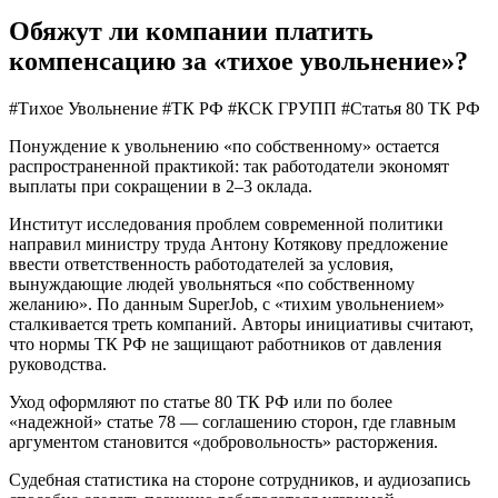
Обяжут ли компании платить
компенсацию за «тихое увольнение»?
#Тихое Увольнение
#ТК РФ
#КСК ГРУПП
#Статья 80 ТК РФ
Понуждение к увольнению «по собственному» остается
распространенной практикой: так работодатели экономят
выплаты при сокращении в 2–3 оклада.
Институт исследования проблем современной политики
направил министру труда Антону Котякову предложение
ввести ответственность работодателей за условия,
вынуждающие людей увольняться «по собственному
желанию». По данным SuperJob, с «тихим увольнением»
сталкивается треть компаний. Авторы инициативы считают,
что нормы ТК РФ не защищают работников от давления
руководства.
Уход оформляют по статье 80 ТК РФ или по более
«надежной» статье 78 — соглашению сторон, где главным
аргументом становится «добровольность» расторжения.
Судебная статистика на стороне сотрудников, и аудиозапись