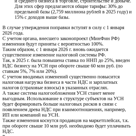
и среднего бизнеса в торговле, строительстве и добыче.
Для этих сфер предлагаются общие тарифы: 30% до
предельной базы (2,759 миллиона рублей в 2025 году) и
15% с доходов выше базы.
В случае утверждения поправки вступят в силу с 1 января
2026 года.
С учетом органа, внесшего законопроект (МинФин РФ)
изменения будут приняты с вероятностью 100%.
Таким образом, с 1 января 2026 г. вновь ожидается
существенное изменение налоговой системы РФ.
Так, в 2025 г. была повышена ставка по ННП до 25%, введен
НДС бизнесу на УСН при обороте свыше 60 млн руб. (по
ставкам 5%, 7% или 20%).
С учетом вводимых изменений существенно повысится
налоговая нагрузка бизнеса в части НДС и зарплатных
налогов (страховые взносы) в указанных отраслях.
А также система налогообложения УСН станет менее
выгодным. Использование в структуре субъектов на УСН
будет формировать больше налоговых рисков в связи с
появлением древа НДС при взаимоотношениях, например,
ИП или компаний на УСН.
Также изменения коснутся продавцов на маркетплейсах, т.к.
при обороте свыше 10 млн руб. необходимо будет уплачивать
НДС.