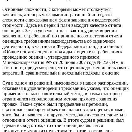
Основные сложности, с которыми может столкнуться
заявитель, а теперь уже административный истец, это
сложности с доказыванием факта завышения кадастровой
стоимости. Здесь на первый план выходит качество отчета
оценщика. Зачастую суды отказывают в удовлетворении
заявленных требований по причине несоответствия отчета
оценщика требованиям законодательства об оценочной
деятельности, в частности Федерального стандарта оценки
«Общие понятия оценки, подходы к оценке и требования к
проведению оценки», утвержденного приказом
Минэкономразвития РФ от 20 июля 2007 года № 256. Им, в
частности, предусмотрено, что оценщик должен использовать
затратный, сравнительный и доходный подходы к оценке.
Суд в одном из решений, имеющихся в нашем распоряжении,
отказывая в удовлетворении требований, указал, что оценщик
применил только сравнительный метод, в рамках которого
ограничился использованием метода прямого сравнения
продаж. Также судом были предъявлены претензии,
связанные с выбором объектов-аналогов для оценки, кроме
того, были выявлены и другие методологические недочеты в
отношении отчета оценщика. В итоге судом в решении был
сделан вывод о том, что отчет оценщика является
недопустимым доказательством, т.к. отчет составлен с