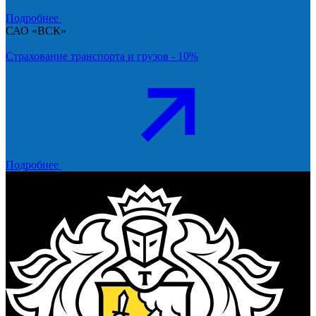
Подробнее
САО «ВСК»
Страхование транспорта и грузов - 10%
Подробнее
Тинькофф Банк