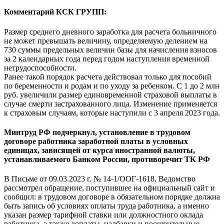
Комментарий КСК ГРУПП:
Размер среднего дневного заработка для расчета больничного
не может превышать величину, определяемую делением на
730 суммы предельных величин базы для начисления взносов
за 2 календарных года перед годом наступления временной
нетрудоспособности.
Ранее такой порядок расчета действовал только для пособий
по беременности и родам и по уходу за ребенком. С 1 до 2 млн
руб. увеличили размер единовременной страховой выплаты в
случае смерти застрахованного лица. Изменение применяется
к страховым случаям, которые наступили с 3 апреля 2023 года.
Минтруд РФ подчеркнул, установление в трудовом
договоре работника заработной платы в условных
единицах, зависящей от курса иностранной валюты,
устанавливаемого Банком России, противоречит ТК РФ
В Письме от 09.03.2023 г. № 14-1/ООГ-1618, Ведомство
рассмотрел обращение, поступившее на официальный сайт и
сообщил: в трудовом договоре в обязательном порядке должна
быть запись об условиях оплаты труда работника, а именно
указан размер тарифной ставки или должностного оклада
работника, а также доплаты, надбавки и поощрительные