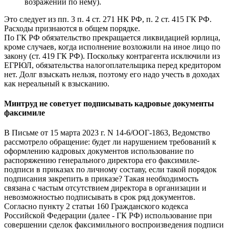
возражений по нему).
Это следует из пп. 3 п. 4 ст. 271 НК РФ, п. 2 ст. 415 ГК РФ.
Расходы признаются в общем порядке.
По ГК РФ обязательство прекращается ликвидацией юрлица,
кроме случаев, когда исполнение возложили на иное лицо по
закону (ст. 419 ГК РФ). Поскольку контрагента исключили из
ЕГРЮЛ, обязательства налогоплательщика перед кредитором
нет. Долг взыскать нельзя, поэтому его надо учесть в доходах
как нереальный к взысканию.
Минтруд не советует подписывать кадровые документы
факсимиле
В Письме от 15 марта 2023 г. N 14-6/ООГ-1863, Ведомство
рассмотрело обращение: будет ли нарушением требований к
оформлению кадровых документов использование по
распоряжению генерального директора его факсимиле-
подписи в приказах по личному составу, если такой порядок
подписания закрепить в приказе? Такая необходимость
связана с частым отсутствием директора в организации и
невозможностью подписывать в срок ряд документов.
Согласно пункту 2 статьи 160 Гражданского кодекса
Российской Федерации (далее - ГК РФ) использование при
совершении сделок факсимильного воспроизведения подписи