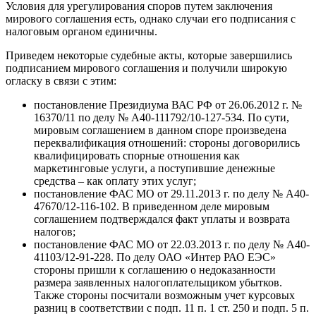
Условия для урегулирования споров путем заключения
мирового соглашения есть, однако случаи его подписания с
налоговым органом единичны.
Приведем некоторые судебные акты, которые завершились
подписанием мирового соглашения и получили широкую
огласку в связи с этим:
постановление Президиума ВАС РФ от 26.06.2012 г. №
16370/11 по делу № А40-111792/10-127-534. По сути,
мировым соглашением в данном споре произведена
переквалификация отношений: стороны договорились
квалифицировать спорные отношения как
маркетинговые услуги, а поступившие денежные
средства – как оплату этих услуг;
постановление ФАС МО от 29.11.2013 г. по делу № А40-
47670/12-116-102. В приведенном деле мировым
соглашением подтверждался факт уплаты и возврата
налогов;
постановление ФАС МО от 22.03.2013 г. по делу № А40-
41103/12-91-228. По делу ОАО «Интер РАО ЕЭС»
стороны пришли к соглашению о недоказанности
размера заявленных налогоплательщиком убытков.
Также стороны посчитали возможным учет курсовых
разниц в соответствии с подп. 11 п. 1 ст. 250 и подп. 5 п.