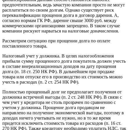
предпочтительным, ведь зачастую компании просто не могут
расплатиться по своим долгам. Однако существует риск
переквалификации прощения долга в договор дарения. А,
согласно нормам ГК РФ, дарение свыше 3000 руб. между
коммерческими организациями запрещено. В таком случае
компании рискуют нарваться на налоговые доначисления.
Рассмотрим ситуацию при прощении долга по оплате
поставленного товара.
Налоговый учет у должника. В целях налогообложения
прибыли сумму прощенного долга покупатель должен учесть
в составе внереализационных доходов на дату прощения
долга (п. 18 ст. 250 НК РФ). В дальнейшем при продаже
товара или отпуске его в производство их стоимость можно
учесть в расходах (п. 2 ст. 254 НК РФ).
Полностью прощенный долг не предполагает получения от
должника встречной выгоды (п. 2 ст. 248 НК РФ). В связи с
чем учет у кредитора не столь прозрачен по сравнению с
учетом у должника. Прощение долга продавцом не
направлено на получение экономической выгоды, поэтому в
доходах ничего учитывать не нужно, но в то же время
придется исключить стоимость товара из расходов (п. 16 ст.
270 НК РФ). Также кредитору необходимо уплатить НДС, так