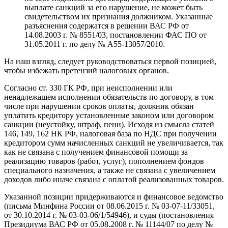
выплате санкций за его нарушение, не может быть
свидетельством их признания должником. Указанные
разъяснения содержатся в решении ВАС РФ от
14.08.2003 г. № 8551/03, постановлении ФАС ПО от
31.05.2011 г. по делу № А55-13057/2010.
На наш взгляд, следует руководствоваться первой позицией,
чтобы избежать претензий налоговых органов.
Согласно ст. 330 ГК РФ, при неисполнении или
ненадлежащем исполнении обязательств по договору, в том
числе при нарушении сроков оплаты, должник обязан
уплатить кредитору установленные законом или договором
санкции (неустойку, штраф, пени). Исходя из смысла статей
146, 149, 162 НК РФ, налоговая база по НДС при получении
кредитором сумм начисленных санкций не увеличивается, так
как не связана с получением финансовой помощи за
реализацию товаров (работ, услуг), пополнением фондов
специального назначения, а также не связана с увеличением
доходов либо иначе связана с оплатой реализованных товаров.
Указанной позиции придерживаются и финансовое ведомство
(письма Минфина России от 08.06.2015 г. № 03-07-11/33051,
от 30.10.2014 г. № 03-03-06/1/54946), и суды (постановления
Президиума ВАС РФ от 05.08.2008 г. № 11144/07 по делу №