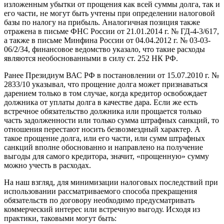
изложенным убытки от прощения как всей суммы долга, так и
его части, не могут быть учтены при определении налоговой
базы по налогу на прибыль. Аналогичная позиция также
отражена в письме ФНС России от 21.01.2014 г. № ГД-4-3/617,
а также в письме Минфина России от 04.04.2012 г. № 03-03-
06/2/34, финансовое ведомство указало, что такие расходы
являются необоснованными в силу ст. 252 НК РФ.
Ранее Президиум ВАС РФ в постановлении от 15.07.2010 г. №
2833/10 указывал, что прощение долга может признаваться
дарением только в том случае, когда кредитор освобождает
должника от уплаты долга в качестве дара. Если же есть
встречное обязательство должника или прощается только
часть задолженности или только сумма штрафных санкций, то
отношения перестают носить безвозмездный характер. А
такое прощение долга, или его части, или сумм штрафных
санкций вполне обоснованно и направлено на получение
выгоды для самого кредитора, значит, «прощенную» сумму
можно учесть в расходах.
На наш взгляд, для минимизации налоговых последствий при
использовании рассматриваемого способа прекращения
обязательств по договору необходимо предусматривать
коммерческий интерес или встречную выгоду. Исходя из
практики, таковыми могут быть: