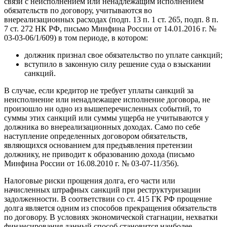
связи с неисполнением или ненадлежащим исполнением
обязательств по договору, учитываются во
внереализационных расходах (подп. 13 п. 1 ст. 265, подп. 8 п.
7 ст. 272 НК РФ, письмо Минфина России от 14.01.2016 г. №
03-03-06/1/609) в том периоде, в котором:
должник признал свое обязательство по уплате санкций;
вступило в законную силу решение суда о взыскании
санкций.
В случае, если кредитор не требует уплаты санкций за
неисполнение или ненадлежащее исполнение договора, не
произошло ни одно из вышеперечисленных событий, то
суммы этих санкций или суммы ущерба не учитываются у
должника во внереализационных доходах. Само по себе
наступление определенных договором обязательств,
являющихся основанием для предъявления претензии
должнику, не приводит к образованию дохода (письмо
Минфина России от 16.08.2010 г. № 03-07-11/356).
Налоговые риски прощения долга, его части или
начисленных штрафных санкций при реструктуризации
задолженности. В соответствии со ст. 415 ГК РФ прощение
долга является одним из способов прекращения обязательств
по договору. В условиях экономической стагнации, нехватки
финансирования данный способ становится наиболее