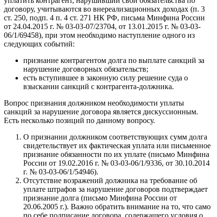
уплатить контрагент, нарушивший свои обязательства по
договору, учитываются во внереализационных доходах (п. 3
ст. 250, подп. 4 п. 4 ст. 271 НК РФ, письма Минфина России
от 24.04.2015 г. № 03-03-07/23704, от 13.01.2015 г. № 03-03-
06/1/69458), при этом необходимо наступление одного из
следующих событий:
признание контрагентом долга по выплате санкций за
нарушение договорных обязательств;
есть вступившее в законную силу решение суда о
взыскании санкций с контрагента-должника.
Вопрос признания должником необходимости уплаты
санкций за нарушение договора является дискуссионным.
Есть несколько позиций по данному вопросу.
О признании должником соответствующих сумм долга
свидетельствует их фактическая уплата или письменное
признание обязанности по их уплате (письмо Минфина
России от 19.02.2016 г. № 03-03-06/1/9336, от 30.10.2014
г. № 03-03-06/1/54946).
Отсутствие возражений должника на требование об
уплате штрафов за нарушение договоров подтверждает
признание долга (письмо Минфина России от
20.06.2005 г.). Важно обратить внимание на то, что само
по себе подписание договора, содержащего условия о