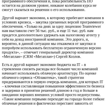
программного обеспечения и, пока рентабельность ПО
остается на должном уровне, никакие колебания курса не
смогут сказаться на решении о его использовании.
Другой вариант экономии, к которому прибегают компании в
условиях кризиса, – закупка урезанных версий программного
обеспечения. «Только на днях за одну лицензию Teamviewer
нам выставили счет 56 тыс. руб., и еще 11 тыс. руб. нам
придется дополнительно удержать как налоговому агенту у
себя на доход иностранной компании. Это дорого, и,
вероятно, в данной ситуации мы откажемся от закупки и
попробуем использовать бесплатную ограниченную версию
продукта», – отмечает генеральный директор компании
«Мегаплан» (CRM «Мегаплан») Сергей Козлов.
Есть и другой вариант экономии бюджета на IT – в
стремлении снизить расходы все большее число компаний
начинает использовать облачную архитектуру. По оценке
облачного сервиса «Облакотека», такой стратегии
придерживаются в первую очередь компании, для которых IT
– ключевая составляющая повышения эффективности бизнеса
и задержки в принятии решений длиною в год и больше в
ожидании хороших внешних условий просто недопустимы.
«Такие компании первыми переходят на гораздо более гибкие
облачные решения и фактически перестают зависеть от