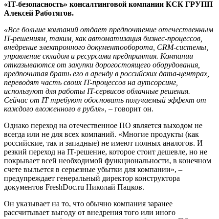
«IT-безопасность» консалтинговой компании КСК ГРУПП
Алексей Работягов.
«Все больше компаний отдает предпочтение отечественным
IT-решениям, таким, как автоматизация бизнес-процессов,
внедрение электронного документооборота, CRM-системы,
управление складом и ресурсами предприятия. Компании
отказываются от закупки дорогостоящего оборудования,
предпочитая брать его в аренду в российских дата-центрах,
переводят часть своих IT-процессов на аутсорсинг,
используют для работы IT-сервисов облачные решения.
Сейчас от IT требуют обосновать получаемый эффект от
каждого вложенного в рубля»
, – говорит он.
Однако переход на отечественное ПО является выходом не
всегда или не для всех компаний. «Многие продукты (как
российские, так и западные) не имеют полных аналогов. И
резкий переход на IT-решение, которое стоит дешевле, но не
покрывает всей необходимой функциональности, в конечном
счете выльется в серьезные убытки для компании», –
предупреждает генеральный директор конструктора
документов FreshDoc.ru Николай Пацков.
Он указывает на то, что обычно компания заранее
рассчитывает выгоду от внедрения того или иного