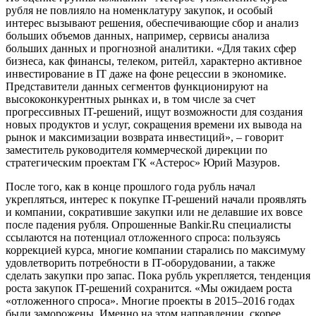
рубля не повлияло на номенклатуру закупок, и особый
интерес вызывают решения, обеспечивающие сбор и анализ
больших объемов данных, например, сервисы анализа
больших данных и прогнозной аналитики. «Для таких сфер
бизнеса, как финансы, телеком, ритейл, характерно активное
инвестирование в IT даже на фоне рецессии в экономике.
Представители данных сегментов функционируют на
высококонкурентных рынках и, в том числе за счет
прогрессивных IT-решений, ищут возможности для создания
новых продуктов и услуг, сокращения времени их вывода на
рынок и максимизации возврата инвестиций», – говорит
заместитель руководителя коммерческой дирекции по
стратегическим проектам ГК «Астерос» Юрий Мазуров.
После того, как в конце прошлого года рубль начал
укрепляться, интерес к покупке IT-решений начали проявлять
и компании, сократившие закупки или не делавшие их вовсе
после падения рубля. Опрошенные Bankir.Ru специалисты
ссылаются на потенциал отложенного спроса: пользуясь
коррекцией курса, многие компании старались по максимуму
удовлетворить потребности в IT-оборудовании, а также
сделать закупки про запас. Пока рубль укрепляется, тенденция
роста закупок IT-решений сохранится. «Мы ожидаем роста
«отложенного спроса». Многие проекты в 2015–2016 годах
были заморожены. Именно на этом направлении, скорее