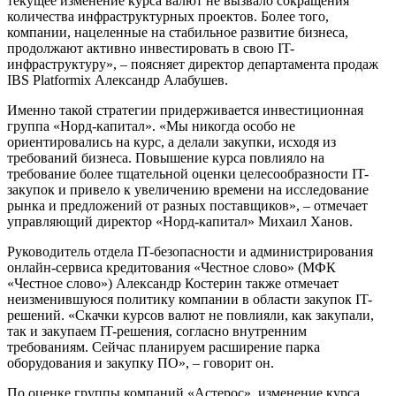
текущее изменение курса валют не вызвало сокращения
количества инфраструктурных проектов. Более того,
компании, нацеленные на стабильное развитие бизнеса,
продолжают активно инвестировать в свою IT-
инфраструктуру», – поясняет директор департамента продаж
IBS Platformix Александр Алабушев.
Именно такой стратегии придерживается инвестиционная
группа «Норд-капитал». «Мы никогда особо не
ориентировались на курс, а делали закупки, исходя из
требований бизнеса. Повышение курса повлияло на
требование более тщательной оценки целесообразности IT-
закупок и привело к увеличению времени на исследование
рынка и предложений от разных поставщиков», – отмечает
управляющий директор «Норд-капитал» Михаил Ханов.
Руководитель отдела IT-безопасности и администрирования
онлайн-сервиса кредитования «Честное слово» (МФК
«Честное слово») Александр Костерин также отмечает
неизменившуюся политику компании в области закупок IT-
решений. «Скачки курсов валют не повлияли, как закупали,
так и закупаем IT-решения, согласно внутренним
требованиям. Сейчас планируем расширение парка
оборудования и закупку ПО», – говорит он.
По оценке группы компаний «Астерос», изменение курса