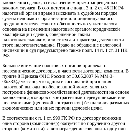
заключения сделок, за исключением прямо запрещенных
законом случаев. В соответствии с подп. 3 п. 2 ст. 45 НК РФ
налоговый орган вправе взыскивать в судебном порядке
суммы недоимки с организации или индивидуального
предпринимателя, если их обязанность по уплате налога
основана на изменении налоговым органом юридической
квалификации сделки, совершенной таким
налогоплательщиком, или статуса и характера деятельности
этого налогоплательщика. Право на обращение налоговой
инспекции в суд предусмотрено также подп. 14 п. 1 ст. 31 НК
РФ.
Большое внимание налоговых органов привлекают
посреднические договоры, в частности договоры комиссии. В
пункте 8 Приказа ФНС России от 30.05.2007 № ММ-3-
06/333@ указано, что одним из оснований признания
налоговой выгоды необоснованной может являться
построение финансово-хозяйственной деятельности на основе
заключения договоров с контрагентами-перекупщиками или
посредниками (цепочкой контрагентов) без наличия разумных
экономических или иных причин (деловой цели).
В соответствии с п. 1 ст. 990 ГК РФ по договору комиссии
одна сторона (комиссионер) обязуется по поручению другой
стороны (комитента) за вознаграждение совершить одну или