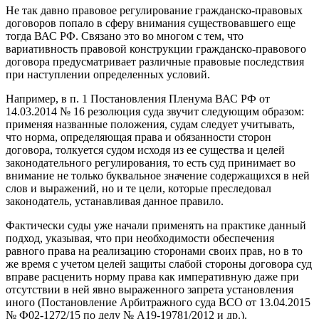
Не так давно правовое регулирование гражданско-правовых
договоров попало в сферу внимания существовавшего еще
тогда ВАС РФ. Связано это во многом с тем, что
вариативность правовой конструкции гражданско-правового
договора предусматривает различные правовые последствия
при наступлении определенных условий.
Например, в п. 1 Постановления Пленума ВАС РФ от
14.03.2014 № 16 резолюция суда звучит следующим образом:
применяя названные положения, судам следует учитывать,
что норма, определяющая права и обязанности сторон
договора, толкуется судом исходя из ее существа и целей
законодательного регулирования, то есть суд принимает во
внимание не только буквальное значение содержащихся в ней
слов и выражений, но и те цели, которые преследовал
законодатель, устанавливая данное правило.
Фактически суды уже начали применять на практике данный
подход, указывая, что при необходимости обеспечения
равного права на реализацию сторонами своих прав, но в то
же время с учетом целей защиты слабой стороны договора суд
вправе расценить норму права как императивную даже при
отсутствии в ней явно выраженного запрета установления
иного (Постановление Арбитражного суда ВСО от 13.04.2015
№ Ф02-1272/15 по делу № А19-19781/2012 и др.).