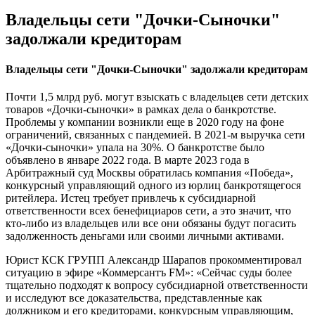
Владельцы сети "Дочки-Сыночки"
задолжали кредиторам
Владельцы сети "Дочки-Сыночки" задолжали кредиторам
Почти 1,5 млрд руб. могут взыскать с владельцев сети детских
товаров «Дочки-сыночки» в рамках дела о банкротстве.
Проблемы у компании возникли еще в 2020 году на фоне
ограничений, связанных с пандемией. В 2021-м выручка сети
«Дочки-сыночки» упала на 30%. О банкротстве было
объявлено в январе 2022 года. В марте 2023 года в
Арбитражный суд Москвы обратилась компания «Победа»,
конкурсный управляющий одного из юрлиц банкротящегося
ритейлера. Истец требует привлечь к субсидиарной
ответственности всех бенефициаров сети, а это значит, что
кто-либо из владельцев или все они обязаны будут погасить
задолженность деньгами или своими личными активами.
Юрист КСК ГРУПП Александр Шарапов прокомментировал
ситуацию в эфире «Коммерсантъ FM»: «Сейчас суды более
тщательно подходят к вопросу субсидиарной ответственности
и исследуют все доказательства, представленные как
должником и его кредиторами, конкурсным управляющим,