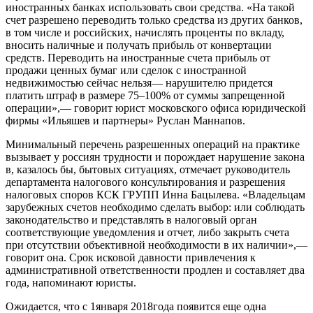
иностранных банках использовать свои средства. «На такой
счет разрешено переводить только средства из других банков,
в том числе и российских, начислять проценты по вкладу,
вносить наличные и получать прибыль от конвертации
средств. Переводить на иностранные счета прибыль от
продажи ценных бумаг или сделок с иностранной
недвижимостью сейчас нельзя— нарушителю придется
платить штраф в размере 75–100% от суммы запрещенной
операции»,— говорит юрист московского офиса юридической
фирмы «Ильяшев и партнеры» Руслан Маннапов.
Минимальный перечень разрешенных операций на практике
вызывает у россиян трудности и порождает нарушение закона
в, казалось бы, бытовых ситуациях, отмечает руководитель
департамента налогового консультирования и разрешения
налоговых споров КСК ГРУПП Инна Бацылева. «Владельцам
зарубежных счетов необходимо сделать выбор: или соблюдать
законодательство и представлять в налоговый орган
соответствующие уведомления и отчет, либо закрыть счета
при отсутствии объективной необходимости в их наличии»,—
говорит она. Срок исковой давности привлечения к
административной ответственности продлен и составляет два
года, напоминают юристы.
Ожидается, что с 1января 2018го­да появится еще одна