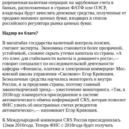
разрешенная валютная операция: на зарубежные счета в
банках, расположенных в странах ФАТФ или ОЭСР,
владельцы будут зачислять денежные средства, полученные от
продажи внешних ценных бумаг, входящих в список
российского регулятора рынка ценных бумаг.
Надзор во благо?
В масштабах государства валютный контроль полезен,
считают эксперты. Экономика становится более прозрачной,
устойчивой, сложнее скрыть утечки капитала из страны. «А
это плюс для стабильности валюты и домашнего роста»,—
говорит специалист по исследовательской деятельности
кафедры «Финансы, платежи и электронная коммерция» Мос­
ковской школы управления «Сколково» Егор Кривошея.
Безналичные средства научились мониторить и внутри
России, и за пределами страны, поэтому главный
законотворческий тренд— ужесточение мониторинга. «Так, к
2018году планируется присоединение к системе
автоматического обмена информацией CRS, которая позволит
ФНС узнать об иностранных счетах резидентов
автоматически»,— напоминает Егор Кривошея.
К Международной конвенции CRS Россия присоединилась
12мая 2016года. Теперь ФНС с 2018года будет получать