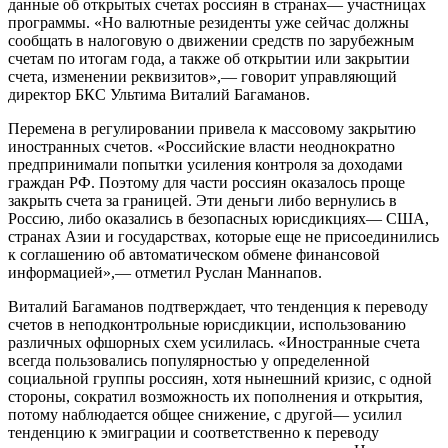
данные об открытых счетах россиян в странах— участницах
программы. «Но валютные резиденты уже сейчас должны
сообщать в налоговую о движении средств по зарубежным
счетам по итогам года, а также об открытии или закрытии
счета, изменении реквизитов»,— говорит управляющий
директор БКС Ультима Виталий Багаманов.
Перемена в регулировании привела к массовому закрытию
иностранных счетов. «Российские власти неоднократно
предпринимали попытки усиления контроля за доходами
граждан РФ. Поэтому для части россиян оказалось проще
закрыть счета за границей. Эти деньги либо вернулись в
Россию, либо оказались в безопасных юрисдикциях— США,
странах Азии и государствах, которые еще не присоединились
к соглашению об автоматическом обмене финансовой
информацией»,— отметил Руслан Маннапов.
Виталий Багаманов подтверждает, что тенденция к переводу
счетов в неподконтрольные юрисдикции, использованию
различных офшорных схем усилилась. «Иностранные счета
всегда пользовались популярностью у определенной
социальной группы россиян, хотя нынешний кризис, с одной
стороны, сократил возможность их пополнения и открытия,
потому наблюдается общее снижение, с другой— усилил
тенденцию к эмиграции и соответственно к переводу