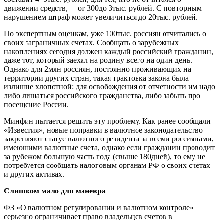
движении средств,— от 300до 3тыс. руб­лей. С повторным
нарушением штраф может увеличиться до 20тыс. руб­лей.
По экспертным оценкам, уже 100тыс. россиян отчитались о
своих заграничных счетах. Сообщать о зарубежных
накоплениях сегодня должен каждый российский гражданин,
даже тот, который заехал на родину всего на один день.
Однако для 2млн россиян, постоянно проживающих на
территории других стран, такая трактовка закона была
излишне хлопотной: для освобождения от отчетности им надо
либо лишаться российского гражданства, либо забыть про
посещение России.
Минфин пытается решить эту проблему. Как ранее сообщали
«Из­вес­тия»,­ новые поправки в валютное законодательство
закрепляют статус валютного резидента за всеми россиянами,
имеющими валютные счета, однако если гражданин проводит
за рубежом большую часть года (свыше 180дней), то ему не
потребуется сообщать налоговым органам РФ о своих счетах
и других активах.
Слишком мало для маневра
ФЗ «О валютном регулировании и валютном контроле»
серьезно ограничивает право владельцев счетов в