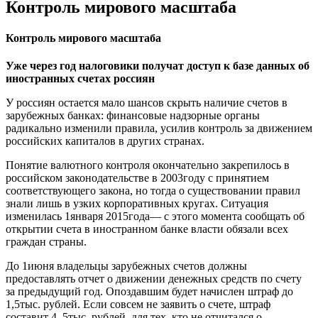
Контроль мирового масштаба
Контроль мирового масштаба
Уже через год налоговики получат доступ к базе данных об
иностранных счетах россиян
У россиян остается мало шансов скрыть наличие счетов в
зарубежных банках: финансовые надзорные органы
радикально изменили правила, усилив контроль за движением
российских капиталов в других странах.
Понятие валютного контроля окончательно закрепилось в
российском законодательстве в 2003году с принятием
соответствующего закона, но тогда о существовании правил
знали лишь в узких корпоративных кругах. Ситуация
изменилась 1января 2015года— с этого момента сообщать об
открытии счета в иностранном банке власти обязали всех
граждан страны.
До 1июня владельцы зарубежных счетов должны
предоставлять отчет о движении денежных средств по счету
за предыдущий год. Опоздавшим будет начислен штраф до
1,5тыс. руб­лей. Если совсем не заявить о счете, штраф
составит 4–5тыс. руб­лей, для тех, кто не отчитался о