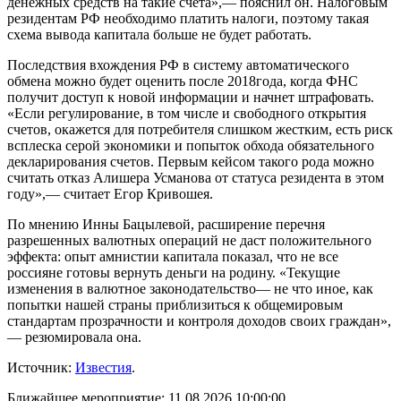
денежных средств на такие счета»,— пояснил он. Налоговым
резидентам РФ необходимо платить налоги, поэтому такая
схема вывода капитала больше не будет работать.
Последствия вхождения РФ в систему автоматического
обмена можно будет оценить после 2018года, когда ФНС
получит доступ к новой информации и начнет штрафовать.
«Если регулирование, в том числе и свободного открытия
счетов, окажется для потребителя слишком жестким, есть риск
всплеска серой экономики и попыток обхода обязательного
декларирования счетов. Первым кейсом такого рода можно
считать отказ Алишера Усманова от статуса резидента в этом
году»,— считает Егор Кривошея.
По мнению Инны Бацылевой, расширение перечня
разрешенных валютных операций не даст положительного
эффекта: опыт амнистии капитала показал, что не все
россияне готовы вернуть деньги на родину. «Текущие
изменения в валютное законодательство— не что иное, как
попытки нашей страны приблизиться к общемировым
стандартам прозрачности и контроля доходов своих граждан»,
— резюмировала она.
Источник:
Известия
.
Ближайшее мероприятие:
11.08.2026 10:00:00