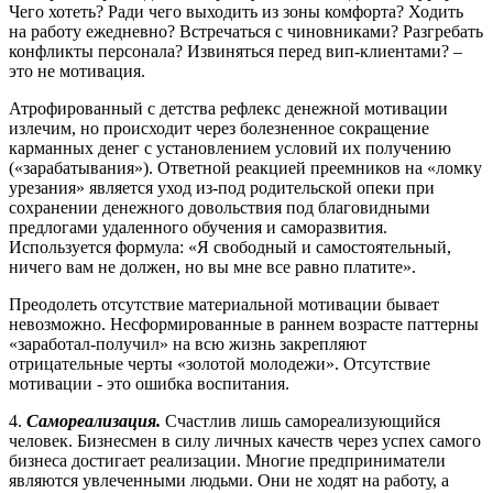
Чего хотеть? Ради чего выходить из зоны комфорта? Ходить
на работу ежедневно? Встречаться с чиновниками? Разгребать
конфликты персонала? Извиняться перед вип-клиентами? –
это не мотивация.
Атрофированный с детства рефлекс денежной мотивации
излечим, но происходит через болезненное сокращение
карманных денег с установлением условий их получению
(«зарабатывания»). Ответной реакцией преемников на «ломку
урезания» является уход из-под родительской опеки при
сохранении денежного довольствия под благовидными
предлогами удаленного обучения и саморазвития.
Используется формула: «Я свободный и самостоятельный,
ничего вам не должен, но вы мне все равно платите».
Преодолеть отсутствие материальной мотивации бывает
невозможно. Несформированные в раннем возрасте паттерны
«заработал-получил» на всю жизнь закрепляют
отрицательные черты «золотой молодежи». Отсутствие
мотивации - это ошибка воспитания.
4.
Самореализация.
Счастлив лишь самореализующийся
человек. Бизнесмен в силу личных качеств через успех самого
бизнеса достигает реализации. Многие предприниматели
являются увлеченными людьми. Они не ходят на работу, а