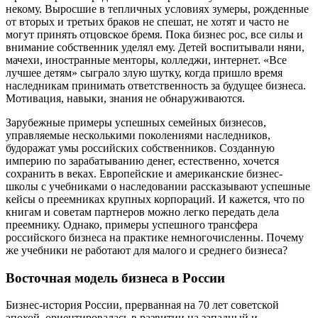
некому. Выросшие в тепличных условиях зумеры, рожденные
от вторых и третьих браков не спешат, не хотят и часто не
могут принять отцовское бремя. Пока бизнес рос, все силы и
внимание собственник уделял ему. Детей воспитывали няни,
мачехи, иностранные менторы, колледжи, интернет. «Все
лучшее детям» сыграло злую шутку, когда пришло время
наследникам принимать ответственность за будущее бизнеса.
Мотивация, навыки, знания не обнаруживаются.
Зарубежные примеры успешных семейных бизнесов,
управляемые несколькими поколениями наследников,
будоражат умы российских собственников. Созданную
империю по зарабатыванию денег, естественно, хочется
сохранить в веках. Европейские и американские бизнес-
школы с учебниками о наследовании рассказывают успешные
кейсы о преемниках крупных корпораций. И кажется, что по
книгам и советам партнеров можно легко передать дела
преемнику. Однако, примеры успешного трансфера
российского бизнеса на практике немногочисленны. Почему
же учебники не работают для малого и среднего бизнеса?
Восточная модель бизнеса в России
Бизнес-история России, прерванная на 70 лет советской
эпохой, ориентировалась в развитии на западный и