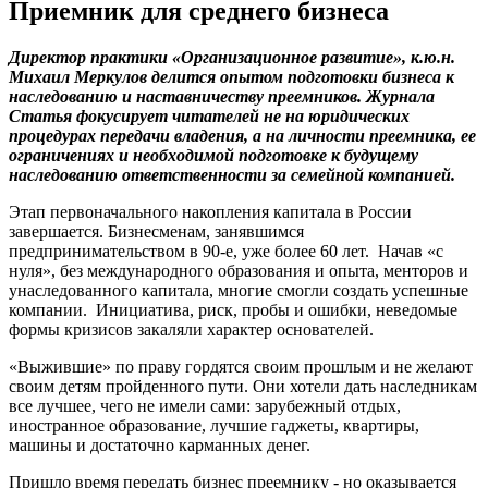
Приемник для среднего бизнеса
Директор практики «Организационное развитие», к.ю.н.
Михаил Меркулов делится опытом подготовки бизнеса к
наследованию и наставничеству преемников. Журнала
Статья фокусирует читателей не на юридических
процедурах передачи владения, а на личности преемника, ее
ограничениях и необходимой подготовке к будущему
наследованию ответственности за семейной компанией.
Этап первоначального накопления капитала в России
завершается. Бизнесменам, занявшимся
предпринимательством в 90-е, уже более 60 лет. Начав «с
нуля», без международного образования и опыта, менторов и
унаследованного капитала, многие смогли создать успешные
компании. Инициатива, риск, пробы и ошибки, неведомые
формы кризисов закаляли характер основателей.
«Выжившие» по праву гордятся своим прошлым и не желают
своим детям пройденного пути. Они хотели дать наследникам
все лучшее, чего не имели сами: зарубежный отдых,
иностранное образование, лучшие гаджеты, квартиры,
машины и достаточно карманных денег.
Пришло время передать бизнес преемнику - но оказывается