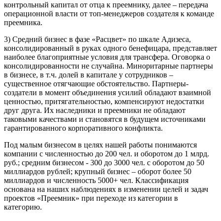
контрольный капитал от отца к преемнику, далее – передача
операционной власти от топ-менеджеров создателя к команде
преемника.
3) Средний бизнес в фазе «Расцвет» по шкале Адизеса,
консолидированный в руках одного бенефицара, представляет
наиболее благоприятные условия для трансфера. Оговорка о
консолидированности не случайна. Миноритарные партнеры
в бизнесе, в т.ч. долей в капитале у сотрудников –
существенное отягчающие обстоятельство. Партнеры-
создатели в момент объединения усилий обладают взаимной
ценностью, притягательностью, компенсируют недостатки
друг друга. Их наследники и преемники не обладают
таковыми качествами и становятся в будущем источниками
гарантированного корпоративного конфликта.
Под малым бизнесом в целях нашей работы понимаются
компании с численностью до 200 чел. и оборотом до 1 млрд.
руб.; средним бизнесом - 300 до 3000 чел. с оборотом до 50
миллиардов рублей; крупный бизнес – оборот более 50
миллиардов и численность 5000+ чел. Классификация
основана на наших наблюдениях в изменении целей и задач
проектов «Преемник» при переходе из категории в
категорию.