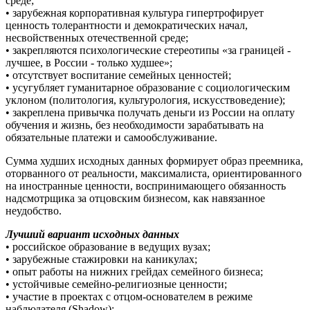
среде;
• зарубежная корпоративная культура гипертрофирует
ценность толерантности и демократических начал,
несвойственных отечественной среде;
• закрепляются психологические стереотипы «за границей -
лучшее, в России - только худшее»;
• отсутствует воспитание семейных ценностей;
• усугубляет гуманитарное образование с социологическим
уклоном (политология, культурология, искусствоведение);
• закреплена привычка получать деньги из России на оплату
обучения и жизнь, без необходимости зарабатывать на
обязательные платежи и самообслуживание.
Сумма худших исходных данных формирует образ преемника,
оторванного от реальности, максималиста, ориентированного
на иностранные ценности, воспринимающего обязанность
надсмотрщика за отцовским бизнесом, как навязанное
неудобство.
Лучший вариант исходных данных
• российское образование в ведущих вузах;
• зарубежные стажировки на каникулах;
• опыт работы на нижних грейдах семейного бизнеса;
• устойчивые семейно-религиозные ценности;
• участие в проектах с отцом-основателем в режиме
наблюдателя (Shadow);