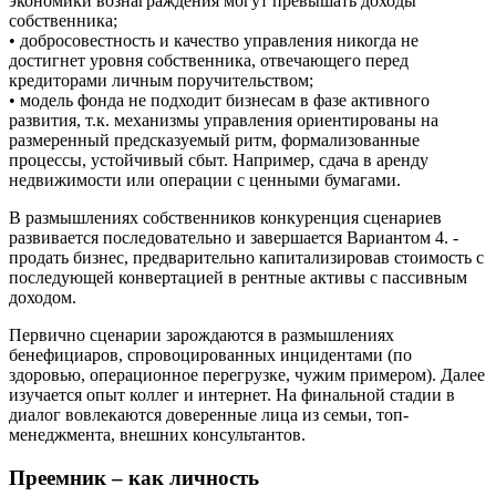
экономики вознаграждения могут превышать доходы
собственника;
• добросовестность и качество управления никогда не
достигнет уровня собственника, отвечающего перед
кредиторами личным поручительством;
• модель фонда не подходит бизнесам в фазе активного
развития, т.к. механизмы управления ориентированы на
размеренный предсказуемый ритм, формализованные
процессы, устойчивый сбыт. Например, сдача в аренду
недвижимости или операции с ценными бумагами.
В размышлениях собственников конкуренция сценариев
развивается последовательно и завершается Вариантом 4. -
продать бизнес, предварительно капитализировав стоимость с
последующей конвертацией в рентные активы с пассивным
доходом.
Первично сценарии зарождаются в размышлениях
бенефициаров, спровоцированных инцидентами (по
здоровью, операционное перегрузке, чужим примером). Далее
изучается опыт коллег и интернет. На финальной стадии в
диалог вовлекаются доверенные лица из семьи, топ-
менеджмента, внешних консультантов.
Преемник – как личность