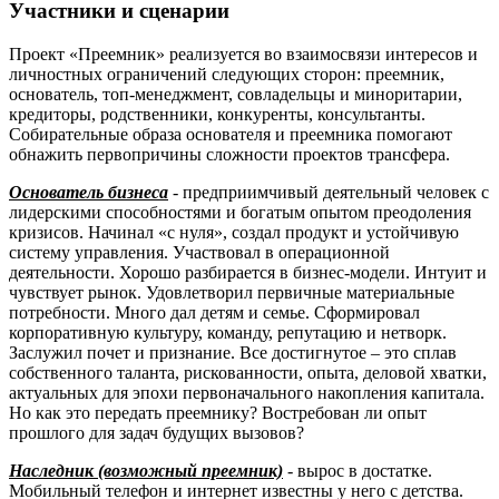
Участники и сценарии
Проект «Преемник» реализуется во взаимосвязи интересов и
личностных ограничений следующих сторон: преемник,
основатель, топ-менеджмент, совладельцы и миноритарии,
кредиторы, родственники, конкуренты, консультанты.
Собирательные образа основателя и преемника помогают
обнажить первопричины сложности проектов трансфера.
Основатель бизнеса
- предприимчивый деятельный человек с
лидерскими способностями и богатым опытом преодоления
кризисов. Начинал «с нуля», создал продукт и устойчивую
систему управления. Участвовал в операционной
деятельности. Хорошо разбирается в бизнес-модели. Интуит и
чувствует рынок. Удовлетворил первичные материальные
потребности. Много дал детям и семье. Сформировал
корпоративную культуру, команду, репутацию и нетворк.
Заслужил почет и признание. Все достигнутое – это сплав
собственного таланта, рискованности, опыта, деловой хватки,
актуальных для эпохи первоначального накопления капитала.
Но как это передать преемнику? Востребован ли опыт
прошлого для задач будущих вызовов?
Наследник (возможный преемник)
- вырос в достатке.
Мобильный телефон и интернет известны у него с детства.