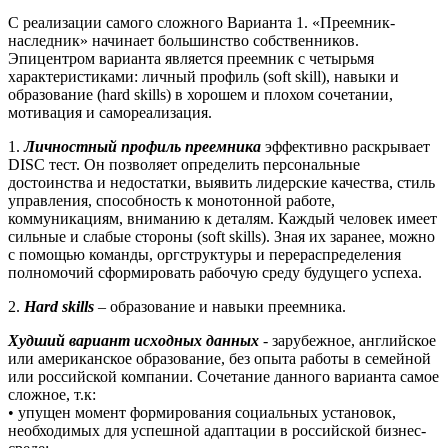
С реализации самого сложного Варианта 1. «Преемник-
наследник» начинает большинство собственников.
Эпицентром варианта является преемник с четырьмя
характеристиками: личный профиль (soft skill), навыки и
образование (hard skills) в хорошем и плохом сочетании,
мотивация и самореализация.
1.
Личностный профиль преемника
эффективно раскрывает
DISC тест. Он позволяет определить персональные
достоинства и недостатки, выявить лидерские качества, стиль
управления, способность к монотонной работе,
коммуникациям, вниманию к деталям. Каждый человек имеет
сильные и слабые стороны (soft skills). Зная их заранее, можно
с помощью команды, оргструктуры и перераспределения
полномочий сформировать рабочую среду будущего успеха.
2.
Hard skills
– образование и навыки преемника.
Худший вариант исходных данных
- зарубежное, английское
или американское образование, без опыта работы в семейной
или российской компании. Сочетание данного варианта самое
сложное, т.к:
• упущен момент формирования социальных установок,
необходимых для успешной адаптации в российской бизнес-