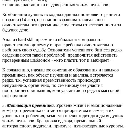
• наличие наставника из доверенных топ-менеджеров.
Комбинация лучших исходных данных позволяет с раннего
возраста (14 лет), осознанно взращивать идеального
самостоятельного преемника с чувством ответственности за
будущее дело.
Анализ hard skill преемника обнажается морально-
нравственную дилемму о праве ребенка самостоятельно
выбирать свою судьбу. Основатели успешного бизнеса редко
озадачиваются такой проблемой, предпочитая действовать
проверенным шаблоном - «кто платит, тот и выбирает».
К сожалению, идеальное сочетание образования и навыков
преемников, как объект изучения и анализа, встречается
редко, т.к. успешная преемственность происходит
непублично, органично, по-семейному без участия
постороннего внимания, консультантов и средств массовой
информации.
3.
Мотивация преемника.
Уровень жизни и эмоциональный
комфорт преемника считается приоритетом в семье, а их
уровень потребления, зачастую превосходит доходы ведущих
топ-менеджеров. Брендовая одежда, премиальный
автотранспорт, водители, прислуга, пятизвездочные курорты.