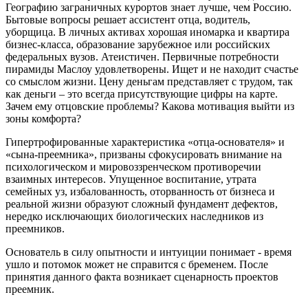
Географию заграничных курортов знает лучше, чем Россию.
Бытовые вопросы решает ассистент отца, водитель,
уборщица. В личных активах хорошая иномарка и квартира
бизнес-класса, образование зарубежное или российских
федеральных вузов. Атеистичен. Первичные потребности
пирамиды Маслоу удовлетворены. Ищет и не находит счастье
со смыслом жизни. Цену деньгам представляет с трудом, так
как деньги – это всегда присутствующие цифры на карте.
Зачем ему отцовские проблемы? Какова мотивация выйти из
зоны комфорта?
Гипертрофированные характеристика «отца-основателя» и
«сына-преемника», призваны сфокусировать внимание на
психологическом и мировоззренческом противоречии
взаимных интересов. Упущенное воспитание, утрата
семейных уз, избалованность, оторванность от бизнеса и
реальной жизни образуют сложный фундамент дефектов,
нередко исключающих биологических наследников из
преемников.
Основатель в силу опытности и интуиции понимает - время
ушло и потомок может не справится с бременем. После
принятия данного факта возникает сценарность проектов
преемник.