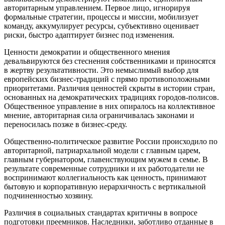
авторитарным управлением. Первое лицо, игнорируя
формальные стратегии, процессы и миссии, мобилизует
команду, аккумулирует ресурсы, субъективно оценивает
риски, быстро адаптирует бизнес под изменения.
Ценности демократии и общественного мнения
девальвируются без стеснения собственниками и приносятся
в жертву результативности. Это немыслимый выбор для
европейских бизнес-традиций с прямо противоположными
приоритетами. Различия ценностей скрыты в истории стран,
основанных на демократических традициях городов-полисов.
Общественное управление в них опиралось на коллективное
мнение, авторитарная сила ограничивалась законами и
переносилась позже в бизнес-среду.
Общественно-политическое развитие России происходило по
авторитарной, патриархальной модели с главным царем,
главным губернатором, главенствующим мужем в семье. В
результате современные сотрудники и их работодатели не
воспринимают коллегиальность как ценность, принимают
бытовую и корпоративную иерархичность с вертикальной
подчиненностью хозяину.
Различия в социальных стандартах критичны в вопросе
подготовки преемников. Наследники, заботливо отданные в