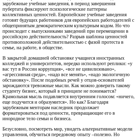
зарубежные учебные заведения, в период завершения
пубертата фиксируют психологические паттерны
коллективных ценностей. Европейские учебные заведения
готовят будущих работников для европейских работодателей с
общепринятым демократическим культурным кодом. Но что
происходит с выпускниками заведений при перемещении в
российскую действительность? Разрыв шаблона ценностей
противоположной действительностью с фазой протеста в
семье, на работе, в обществе.
В закрытой домашней обстановке учащиеся иностранных
колледжей и университетов, нередко используют реплики: «у
вас тут в России коррупция», «все не цивилизовано»,
«агрессивная среда», «надо все менять», «надо экологичную
обстановку». После подобных речей у отцов-основателей
зарождаются тревожные мысли. Как можно доверить такому
студенту бизнес, который в принципе не понимается?
Крамольная мысль подавляется внутренним голосом: «ничего,
еще подучится и образумится». Но как? Благодаря
зарубежным менторам наследник продолжает
форматироваться под ценности, превращающие его в
инородное тело семьи и бизнеса.
Безусловно, посмотреть мир, увидеть альтернативные модели
управления, обучиться передовому опыту –полезно. Но