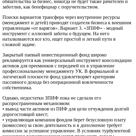
обязательства за бизнес, никогда не будет также рачителен и
заботлив, как бенефициар с поручительством.
Поиски вариантов трансфера через внутренние ресурсы
(менеджмент и детей) приводят создателя бизнеса к внешним
управленцам «от варягов». Вариант 3. «ЗПИФ» - модный
инструмент с иллюзией заботы о будущем. На него
наталкиваются все кто, ищет простой и легкий пути в
сложной задаче.
Закрытый паевый инвестиционный фонд широко
рекламируется как универсальный инструмент консолидации
активов для преемников с передачей их в управление
профессиональному менеджменту УК. В формальной и
логической плоскости фонд удовлетворяет критериям
пассивного дохода без операционной вовлеченности
собственника.
Однако, недостатки ЗПИФ пока не сделали его
распространенным механизмом:
• вывод части активов из ПИФ для цели отчуждения долгий
дорогостоящий квест;
• управляющая компания фондом берет безусловную плату
(комиссию) за свою деятельность и в дополнение требует
комиссии за успешное управление. В условиях турбулентной