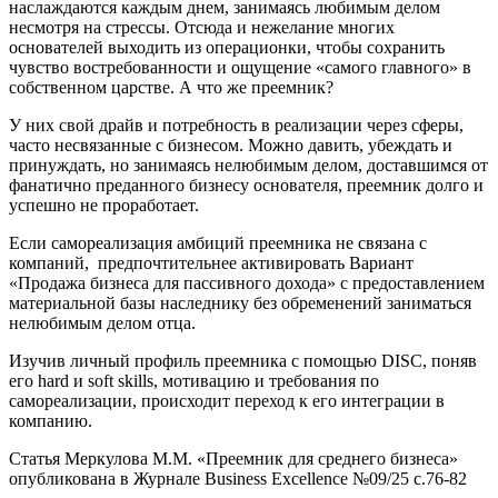
наслаждаются каждым днем, занимаясь любимым делом
несмотря на стрессы. Отсюда и нежелание многих
основателей выходить из операционки, чтобы сохранить
чувство востребованности и ощущение «самого главного» в
собственном царстве. А что же преемник?
У них свой драйв и потребность в реализации через сферы,
часто несвязанные с бизнесом. Можно давить, убеждать и
принуждать, но занимаясь нелюбимым делом, доставшимся от
фанатично преданного бизнесу основателя, преемник долго и
успешно не проработает.
Если самореализация амбиций преемника не связана с
компаний, предпочтительнее активировать Вариант
«Продажа бизнеса для пассивного дохода» с предоставлением
материальной базы наследнику без обременений заниматься
нелюбимым делом отца.
Изучив личный профиль преемника c помощью DISC, поняв
его hard и soft skills, мотивацию и требования по
самореализации, происходит переход к его интеграции в
компанию.
Статья Меркулова М.М. «Преемник для среднего бизнеса»
опубликована в Журнале Business Excellence №09/25 с.76-82