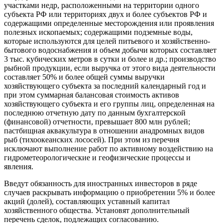
участками недр, расположенными на территории одного
субъекта РФ или территориях двух и более субъектов РФ и
содержащими определенные месторождения или проявления
полезных ископаемых; содержащими подземные воды,
которые используются для целей питьевого и хозяйственно-
бытового водоснабжения и объем добычи которых составляет
3 тыс. кубических метров в сутки и более и др.; производство
рыбной продукции, если выручка от этого вида деятельности
составляет 50% и более общей суммы выручки
хозяйствующего субъекта за последний календарный год и
при этом суммарная балансовая стоимость активов
хозяйствующего субъекта и его группы лиц, определенная на
последнюю отчетную дату по данным бухгалтерской
(финансовой) отчетности, превышает 800 млн рублей;
пастбищная аквакультура в отношении анадромных видов
рыб (тихоокеанских лососей). При этом из перечня
исключают выполнение работ по активному воздействию на
гидрометеорологические и геофизические процессы и
явления.
Введут обязанность для иностранных инвесторов в ряде
случаев раскрывать информацию о приобретении 5% и более
акций (долей), составляющих уставный капитал
хозяйственного общества. Установят дополнительный
перечень сделок, подлежащих согласованию.