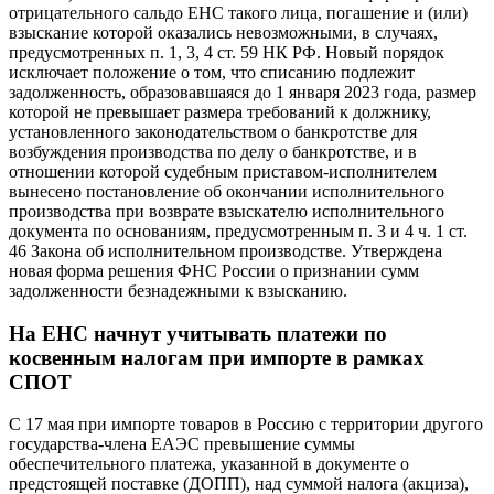
отрицательного сальдо ЕНС такого лица, погашение и (или)
взыскание которой оказались невозможными, в случаях,
предусмотренных п. 1, 3, 4 ст. 59 НК РФ. Новый порядок
исключает положение о том, что списанию подлежит
задолженность, образовавшаяся до 1 января 2023 года, размер
которой не превышает размера требований к должнику,
установленного законодательством о банкротстве для
возбуждения производства по делу о банкротстве, и в
отношении которой судебным приставом-исполнителем
вынесено постановление об окончании исполнительного
производства при возврате взыскателю исполнительного
документа по основаниям, предусмотренным п. 3 и 4 ч. 1 ст.
46 Закона об исполнительном производстве. Утверждена
новая форма решения ФНС России о признании сумм
задолженности безнадежными к взысканию.
На ЕНС начнут учитывать платежи по
косвенным налогам при импорте в рамках
СПОТ
С 17 мая при импорте товаров в Россию с территории другого
государства-члена ЕАЭС превышение суммы
обеспечительного платежа, указанной в документе о
предстоящей поставке (ДОПП), над суммой налога (акциза),