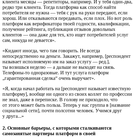
клиента месяцы — репетиторы, например. И у тебя один-два,
редко три клиента. Тогда платформа как способ найти
потребителя не нужна — тебя с рук на руки передают, если
хорош. Или отказываются передавать, если плох. Но вот роль
платформ как верификатора твоей годности, квалификации,
получение рейтинга, публикация отзывов довольных
клиентов — она даже для тех, кто ищет потребителей услуг
сам, никуда не девается».
«Кидают иногда, чего там говорить. Не всегда
непосредственно на деньги. Закажут, например, [респондент
называет исполняемую им на заказ услугу — ред.],
ты возишься неделю — а дальше не выходят на связь.
Телефоны-то одноразовые. И тут услуга платформ
„гарантированная сделка“ очень выручает».
«Я, когда начал работать на [респондент называет известную
платформу], вообще ни одного из своих коллег по профессии
не знал, даже в переписке. В голову не приходило, что
от этого может быть польза. Теперь у нас группа в [название
социальной сети], почти полсотни человек. Учимся друг
у друга...»
2. Основные барьеры, с которыми сталкиваются
самозанятые партнеры платформ в своей