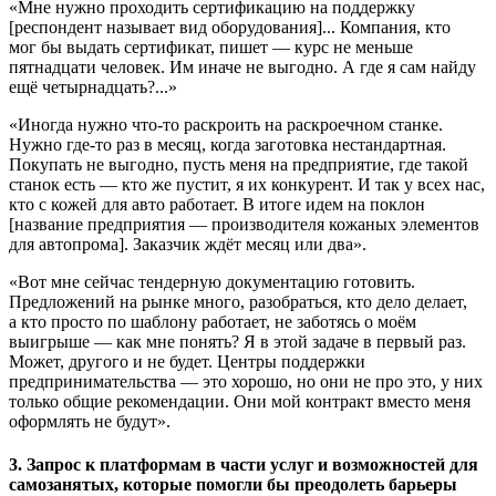
«Мне нужно проходить сертификацию на поддержку
[респондент называет вид оборудования]... Компания, кто
мог бы выдать сертификат, пишет — курс не меньше
пятнадцати человек. Им иначе не выгодно. А где я сам найду
ещё четырнадцать?...»
«Иногда нужно что-то раскроить на раскроечном станке.
Нужно где-то раз в месяц, когда заготовка нестандартная.
Покупать не выгодно, пусть меня на предприятие, где такой
станок есть — кто же пустит, я их конкурент. И так у всех нас,
кто с кожей для авто работает. В итоге идем на поклон
[название предприятия — производителя кожаных элементов
для автопрома]. Заказчик ждёт месяц или два».
«Вот мне сейчас тендерную документацию готовить.
Предложений на рынке много, разобраться, кто дело делает,
а кто просто по шаблону работает, не заботясь о моём
выигрыше — как мне понять? Я в этой задаче в первый раз.
Может, другого и не будет. Центры поддержки
предпринимательства — это хорошо, но они не про это, у них
только общие рекомендации. Они мой контракт вместо меня
оформлять не будут».
3. Запрос к платформам в части услуг и возможностей для
самозанятых, которые помогли бы преодолеть барьеры