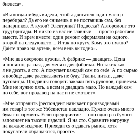
бизнеса».
«Вы когда-нибудь видели, чтобы двигатель один мастер
перебирал? Да его не снимешь и не поставишь сам, без
напарников. А кузов? Электрика? Подвеска? Авторемонт это
труд бригады. И никто из нас не главный — просто работаем
вместе. И врем вместе: один ремонт оформляем на одного,
второй на следующего.... И так по кругу. Кому это нужно?
Дайте право на артель, всем ведь выгодно».
«Мне два оверлока нужны. А фабрике — двадцать. Цена
и понятно, разная, для меня и для фабрики. Но таких как
я не десять, а сто. А покупает каждый сам по себе. А по сырью
я вообще даже рассказывать не буду. Ткани, нитки, даже
пуговицы. Продавцы говорят: закажи пять рулонов, привезём.
Мне не нужно пять, а всем и двадцать мало. Но каждый сам
по себе, вот продавец на нас и не смотрит».
«Мне отправить [респондент называет производимый
им товар] в тот же Узбекистан накладно. Нужно очень много
бумаг оформлять. Если предприятие — оно один раз бумаги
заполняет на тысячи изделий. Я на сто. Сравните нагрузку
на каждое изделие. Приходится отдавать рынок, хотя
покупатели обращаются, просят».