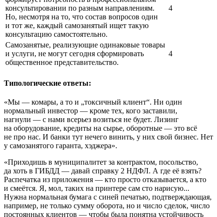
консультировании по разным направлениям.
4
Но, несмотря на то, что состав вопросов один
и тот же, каждый самозанятый ищет такую
консультацию самостоятельно.
Самозанятые, реализующие одинаковые товары
и услуги, не могут сегодня сформировать
4
общественное представительство.
Типологические ответы:
«Мы — комары, а то и „токсичный клиент“. Ни один
нормальный инвестор — кроме тех, кого заставили,
нагнули — с нами всерьез возиться не будет. Лизинг
на оборудование, кредиты на сырье, оборотные — это всё
не про нас. И банки тут нечего винить, у них свой бизнес. Нет
у самозанятого гаранта, хэджера».
«Приходишь в муниципалитет за контрактом, посольство,
да хоть в ГИБДД — давай справку 2 НДФЛ. А где её взять?
Распечатка из приложения — кто просто отказывается, а кто
и смеётся. Я, мол, таких на принтере сам сто нарисую...
Нужна нормальная бумага с синей печатью, подтверждающая,
например, не только сумму оборота, но и число сделок, число
постоянных клиентов — чтобы была понятна устойчивость