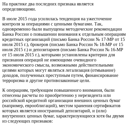
На практике два последних признака является
определяющими.
В июле 2015 года усилилась тенденция на ужесточение
контроля за операциями с ценными бумагами. Так,
одновременно были выпущены методические рекомендации
Банка России о повышении внимания к отдельным операциям
кредитных организаций (письмо Банка России № 17-МР от 15
июля 2015 г.), брокеров (письмо Банка России № 18-МР от 15
июля 2015 г.) и депозитариев (письмо Банка России № 16-МР
от 15 июля 2015 г.), которыми установлены критерии для
признания операций не имеющими очевидного
экономического смысла, возможными действительными
целями которых могут являться легализация (отмывание)
доходов, полученных преступным путем, финансирование
терроризма и другие противозаконные цели.
К операциям, требующим повышенного внимания, были
отнесены расчеты по приобретению у нерезидента или
российской кредитной организации внешних ценных бумаг
(например, еврооблигаций), местом хранения сертификатов
которых является иностранный депозитарий, и (или)
внутренних ценных бумаг, характеризующиеся хотя бы двумя
из следующих признаков: