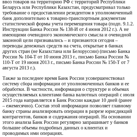
ввоз товаров на территорию РФ с территорий Республики
Беларусь или Республики Казахстан, предусматривал только
требование о предоставлении резидентом в уполномоченный
банк дополнительно к товарно-транспортным документам
статистической формы учета перемещения товара (подп. 9.1.2.
Инструкции Банка России № 138-И от 4 июня 2012 г.). А не
имеющими очевидного экономического смысла и очевидной
законной цели признавались – и признаются сегодня –
переводы денежных средств на счета, открытые в банках
других стран (не Казахстана или Белоруссии) (письмо Банка
России № 104-Т от 10 июня 2013 г., письмо Банка России №
110-Т от 19 июня 2013 г., письмо Банка России № 150-Т от 7
августа 2013 г.).
Также за последнее время Банк России усовершенствовал
систему сбора информации от уполномоченных банков и ее
обработки. В частности, информация о структуре и объемах
осуществляемых клиентами банка валютных операций с июля
2015 года направляется в Банк России каждые 10 дней (ранее
– ежемесячно). Состав этой информации позволяет главному
банку страны анализировать операции в разрезе юрисдикций
контрагентов, банков и содержания операций. На основании
этого анализа Банк России регулярно запрашивает у банков
большие объемы подробных данных о клиентах и
проводимых ими операциях.