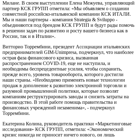
Милане. В своем выступлении Елена Межуева, управляющий
партнер КСК ГРУПП отметила: «Мы объявляем о создании
совместной российско-итальянской компании КСК ИТАЛИ.
Мы и наши партнеры - компания Strategia & Sviluppo -
объединяются под брендом КСК ГРУПП и будут рады помочь
в решении задач по развитию и росту вашего бизнеса как в
России, так и в Италии».
Витторио Торрембини, президент Ассоциации итальянских
предпринимателей GIM-Unimpresa, подчеркнул, что наиболее
острая фаза финансового кризиса, вызванная
распространением COVID-19, еще не наступила, и
необходимы беспрецедентные усилия, чтобы сохранить,
прежде всего, уровень товарооборота, которого достигли
наши страны. «Необходимо применять новые технологии
продаж в дополнение к развитию электронной торговли и
разумной промышленной политики, которые позволят
компаниям реструктурировать заводы и снизить затраты на
производство. В этой работе помощь правительства и
финансовых учреждений незаменима», - подчеркнул
Торрембини.
Екатерина Колина, руководитель практики «Маркетинговые
исследования» КСК ГРУПП, отметила: «Экономический
кризис никогда не приносит ничего нового, он лишь