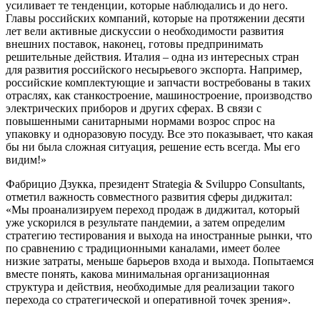
усиливает те тенденции, которые наблюдались и до него.
Главы российских компаний, которые на протяжении десяти
лет вели активные дискуссии о необходимости развития
внешних поставок, наконец, готовы предпринимать
решительные действия. Италия – одна из интересных стран
для развития российского несырьевого экспорта. Например,
российские комплектующие и запчасти востребованы в таких
отраслях, как станкостроение, машиностроение, производство
электрических приборов и других сферах. В связи с
повышенными санитарными нормами возрос спрос на
упаковку и одноразовую посуду. Все это показывает, что какая
бы ни была сложная ситуация, решение есть всегда. Мы его
видим!»
Фабрицио Дзукка, президент Strategia & Sviluppo Consultants,
отметил важность совместного развития сферы диджитал:
«Мы проанализируем переход продаж в диджитал, который
уже ускорился в результате пандемии, а затем определим
стратегию тестирования и выхода на иностранные рынки, что
по сравнению с традиционными каналами, имеет более
низкие затраты, меньше барьеров входа и выхода. Попытаемся
вместе понять, какова минимальная организационная
структура и действия, необходимые для реализации такого
перехода со стратегической и оперативной точек зрения».