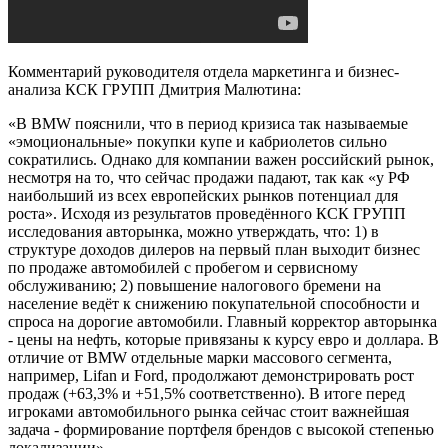
Комментарий руководителя отдела маркетинга и бизнес-
анализа КСК ГРУПП Дмитрия Малютина:
«В BMW пояснили, что в период кризиса так называемые
«эмоциональные» покупки купе и кабриолетов сильно
сократились. Однако для компании важен российский рынок,
несмотря на то, что сейчас продажи падают, так как «у РФ
наибольший из всех европейских рынков потенциал для
роста». Исходя из результатов проведённого КСК ГРУПП
исследования авторынка, можно утверждать, что: 1) в
структуре доходов дилеров на первый план выходит бизнес
по продаже автомобилей с пробегом и сервисному
обслуживанию; 2) повышение налогового бремени на
население ведёт к снижению покупательной способности и
спроса на дорогие автомобили. Главный корректор авторынка
- цены на нефть, которые привязаны к курсу евро и доллара. В
отличие от BMW отдельные марки массового сегмента,
например, Lifan и Ford, продолжают демонстрировать рост
продаж (+63,3% и +51,5% соответственно). В итоге перед
игроками автомобильного рынка сейчас стоит важнейшая
задача - формирование портфеля брендов с высокой степенью
локализации».