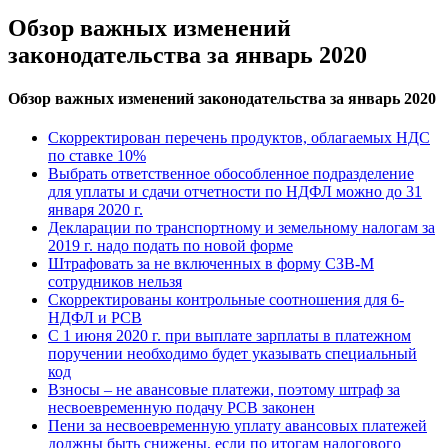
Обзор важных изменений
законодательства за январь 2020
Обзор важных изменений законодательства за январь 2020
Скорректирован перечень продуктов, облагаемых НДС
по ставке 10%
Выбрать ответственное обособленное подразделение
для уплаты и сдачи отчетности по НДФЛ можно до 31
января 2020 г.
Декларации по транспортному и земельному налогам за
2019 г. надо подать по новой форме
Штрафовать за не включенных в форму СЗВ-М
сотрудников нельзя
Скорректированы контрольные соотношения для 6-
НДФЛ и РСВ
С 1 июня 2020 г. при выплате зарплаты в платежном
поручении необходимо будет указывать специальный
код
Взносы – не авансовые платежи, поэтому штраф за
несвоевременную подачу РСВ законен
Пени за несвоевременную уплату авансовых платежей
должны быть снижены, если по итогам налогового