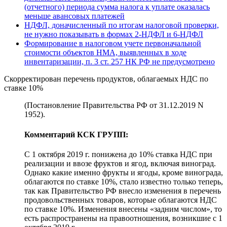
(отчетного) периода сумма налога к уплате оказалась
меньше авансовых платежей
НДФЛ, доначисленный по итогам налоговой проверки,
не нужно показывать в формах 2-НДФЛ и 6-НДФЛ
Формирование в налоговом учете первоначальной
стоимости объектов НМА, выявленных в ходе
инвентаризации, п. 3 ст. 257 НК РФ не предусмотрено
Скорректирован перечень продуктов, облагаемых НДС по
ставке 10%
(Постановление Правительства РФ от 31.12.2019 N
1952).
Комментарий КСК ГРУПП:
С 1 октября 2019 г. понижена до 10% ставка НДС при
реализации и ввозе фруктов и ягод, включая виноград.
Однако какие именно фрукты и ягоды, кроме винограда,
облагаются по ставке 10%, стало известно только теперь,
так как Правительство РФ внесло изменения в перечень
продовольственных товаров, которые облагаются НДС
по ставке 10%. Изменения внесены «задним числом», то
есть распространены на правоотношения, возникшие с 1