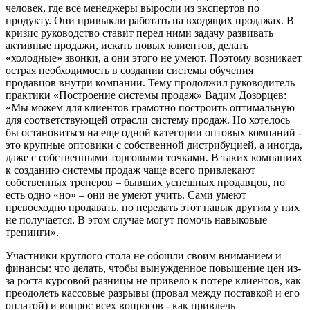
человек, где все менеджеры выросли из экспертов по
продукту. Они привыкли работать на входящих продажах. В
кризис руководство ставит перед ними задачу развивать
активные продажи, искать новых клиентов, делать
«холодные» звонки, а они этого не умеют. Поэтому возникает
острая необходимость в создании системы обучения
продавцов внутри компании. Тему продолжил руководитель
практики «Построение системы продаж» Вадим Дозорцев:
«Мы можем для клиентов грамотно построить оптимальную
для соответствующей отрасли систему продаж. Но хотелось
бы остановиться на еще одной категории оптовых компаний -
это крупные оптовики с собственной дистрибуцией, а иногда,
даже с собственными торговыми точками. В таких компаниях
к созданию системы продаж чаще всего привлекают
собственных тренеров – бывших успешных продавцов, но
есть одно «но» – они не умеют учить. Сами умеют
превосходно продавать, но передать этот навык другим у них
не получается. В этом случае могут помочь навыковые
тренинги».
Участники круглого стола не обошли своим вниманием и
финансы: что делать, чтобы вынужденное повышение цен из-
за роста курсовой разницы не привело к потере клиентов, как
преодолеть кассовые разрывы (провал между поставкой и его
оплатой) и вопрос всех вопросов - как привлечь