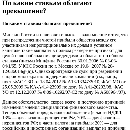
По каким ставкам облагают
превышение?
По каким ставкам облагают превышение?
Минфин России и налоговики высказывали мнение о том, что
при распределении чистой прибыли общества между его
участниками непропорционально их долям в уставном
капитале такие выплаты в полном размере не признают для
целей налогообложения дивидендами и облагают по общим
ставкам (письма Минфина России от 30.01.2006 № 03-03-
04/1/65, УФНС России по г. Москве от 19.04.2007 № 20-
12/036014@(а)). Однако арбитражные суды при разрешении
споров многократно поддерживали компании (см., напр.,
пост. ФАС СЗО от 18.04.2012 № А13-13347/2010, ФАС МО от
25.05.2009 № КА-А41/4239­09 по делу № А41-20203/08, ФАС
УО от 12.12.2007 № Ф09-10292/07-С2 по делу № А608964/07).
Данное обстоятельство, скорее всего, и послужило причиной
изменения мнения специалистов финансового ведомства.
Теперь обычный порядок налогообложения (в части НДФЛ:
13% — для физлиц—резидентов РФ, 30% — для физлиц—
нерезидентов РФ; в части налога на прибыль: 20% — для
российских и иностранных организаций) выплат из прибыли