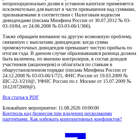
непропорционально долям в уставном капитале применяет­ся
исключительно для выплат в части превышения над суммами,
признаваемыми в соответствии с Налоговым кодексом
дивидендами (письма Минфина России от 30.07.2012 № 03-
03-10/84, от 24.06.2008 № 03-03-06/1/366).
Также обращаем внимание на другую возможную проблему,
связанную с выплатами дивидендов: когда сумма
промежуточных дивидендов превыша­ет чистую прибыль по
итогам года. В данном случае образовавшаяся разница должна
быть включена, по мнению контролеров, в состав доходов
участников (акционеров) и облагаться по ставкам в
общеустановленном порядке (письма Минфина России от
24.12.2008 № 03-03-06/1/721, ФНС России от 19.03.2009 №
ШС-22-3/210@, УФНС России по г. Москве от 15.07.2009 №
1612/072669@).
Вся статья в PDF
Ближайшее мероприятие:
11.08.2026 10:00:00
Контроль над бизнесом при владении несколькими
партнёрами. Как избежать корпоративных конфликтов?