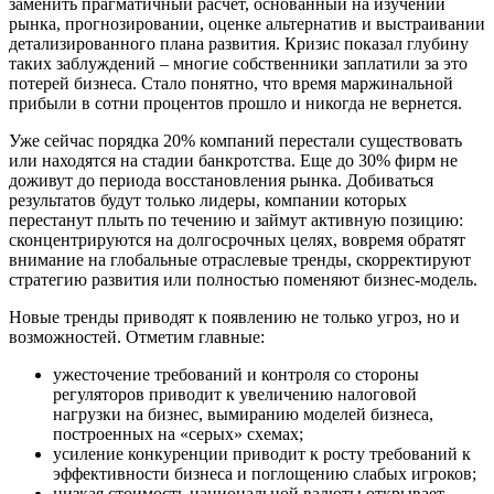
заменить прагматичный расчет, основанный на изучении
рынка, прогнозировании, оценке альтернатив и выстраивании
детализированного плана развития. Кризис показал глубину
таких заблуждений – многие собственники заплатили за это
потерей бизнеса. Стало понятно, что время маржинальной
прибыли в сотни процентов прошло и никогда не вернется.
Уже сейчас порядка 20% компаний перестали существовать
или находятся на стадии банкротства. Еще до 30% фирм не
доживут до периода восстановления рынка. Добиваться
результатов будут только лидеры, компании которых
перестанут плыть по течению и займут активную позицию:
сконцентрируются на долгосрочных целях, вовремя обратят
внимание на глобальные отраслевые тренды, скорректируют
стратегию развития или полностью поменяют бизнес-модель.
Новые тренды приводят к появлению не только угроз, но и
возможностей. Отметим главные:
ужесточение требований и контроля со стороны
регуляторов приводит к увеличению налоговой
нагрузки на бизнес, вымиранию моделей бизнеса,
построенных на «серых» схемах;
усиление конкуренции приводит к росту требований к
эффективности бизнеса и поглощению слабых игроков;
низкая стоимость национальной валюты открывает