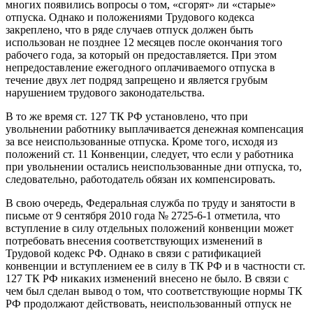
многих появились вопросы о том, «сгорят» ли «старые»
отпуска. Однако и положениями Трудового кодекса
закреплено, что в ряде случаев отпуск должен быть
использован не позднее 12 месяцев после окончания того
рабочего года, за который он предоставляется. При этом
непредоставление ежегодного оплачиваемого отпуска в
течение двух лет подряд запрещено и является грубым
нарушением трудового законодательства.
В то же время ст. 127 ТК РФ установлено, что при
увольнении работнику выплачивается денежная компенсация
за все неиспользованные отпуска. Кроме того, исходя из
положений ст. 11 Конвенции, следует, что если у работника
при увольнении остались неиспользованные дни отпуска, то,
следовательно, работодатель обязан их компенсировать.
В свою очередь, Федеральная служба по труду и занятости в
письме от 9 сентября 2010 года № 2725-6-1 отметила, что
вступление в силу отдельных положений конвенции может
потребовать внесения соответствующих изменений в
Трудовой кодекс РФ. Однако в связи с ратификацией
конвенции и вступлением ее в силу в ТК РФ и в частности ст.
127 ТК РФ никаких изменений внесено не было. В связи с
чем был сделан вывод о том, что соответствующие нормы ТК
РФ продолжают действовать, неиспользованный отпуск не