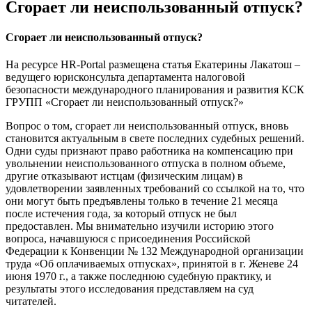
Сгорает ли неиспользованный отпуск?
Сгорает ли неиспользованный отпуск?
На ресурсе НR-Portal размещена статья Екатерины Лакатош –
ведущего юрисконсульта департамента налоговой
безопасности международного планирования и развития КСК
ГРУПП «Сгорает ли неиспользованный отпуск?»
Вопрос о том, сгорает ли неиспользованный отпуск, вновь
становится актуальным в свете последних судебных решений.
Одни суды признают право работника на компенсацию при
увольнении неиспользованного отпуска в полном объеме,
другие отказывают истцам (физическим лицам) в
удовлетворении заявленных требований со ссылкой на то, что
они могут быть предъявлены только в течение 21 месяца
после истечения года, за который отпуск не был
предоставлен. Мы внимательно изучили историю этого
вопроса, начавшуюся с присоединения Российской
Федерации к Конвенции № 132 Международной организации
труда «Об оплачиваемых отпусках», принятой в г. Женеве 24
июня 1970 г., а также последнюю судебную практику, и
результаты этого исследования представляем на суд
читателей.