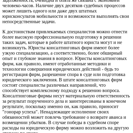
задолженность, очевидна и опять же связана с экономией
человеко-часов. Наличие двух десятков судебных процессов
может лишить одного или даже двух штатных
юрисконсультов мобильности и возможности выполнять свои
непосредственные задачи.
К достоинствам привлекаемых специалистов можно отнести
более высокую профессиональную подготовку в решении
таких задач, которые в работе штатного юриста могут и не
возникнуть. Юристы консалтинговых фирм имеют более
узкую специализацию, а соответственно, более обширный
опыт и глубокие знания в вопросе. Юристы консалтинговых
фирм, как правило, имеют отработанные методики и
технологии совершения юридических действий - будь то
регистрация фирм, разрешение спора в суде или подготовка
юридического заключения. В штате консалтинговых фирм
состоят специалисты различных направлений, что
способствует комплексному подходу к решению вопроса.
Консалтинговые фирмы несут материальную ответственность
за результат порученного дела и заинтересованы в конечном
результате, поскольку именно он, как правило, приносит
"гонорар успеха". Ненадлежащее исполнение своих
обязанностей может повлечь требование о возврате аванса и
возмещении убытков. В случае победы в судебном споре
расходы на юридическую фирму можно возложить на другую